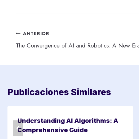
Navegación
ANTERIOR
The Convergence of AI and Robotics: A New Er
de
entradas
Publicaciones Similares
Understanding AI Algorithms: A
Comprehensive Guide