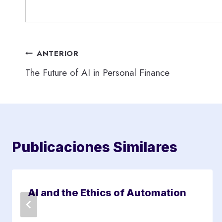
Navegación
ANTERIOR
The Future of AI in Personal Finance
de
entradas
Publicaciones Similares
AI and the Ethics of Automation