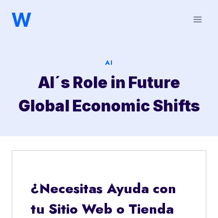
Saltar
al
contenido
AI
AI´s Role in Future
Global Economic Shifts
¿Necesitas Ayuda con
tu Sitio Web o Tienda