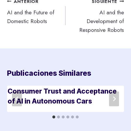
Navegación
ANTERIOR
SIGUIENTE
de
AI and the Future of
AI and the
Domestic Robots
Development of
entradas
Responsive Robots
Publicaciones Similares
Consumer Trust and Acceptance
of AI in Autonomous Cars